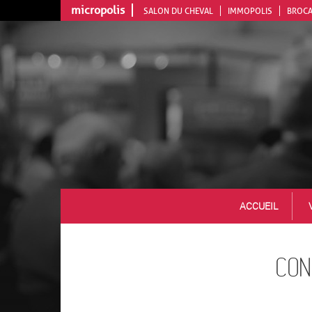
micropolis
SALON DU CHEVAL
IMMOPOLIS
BROCA
Aller
au
contenu
principal
ACCUEIL
CON