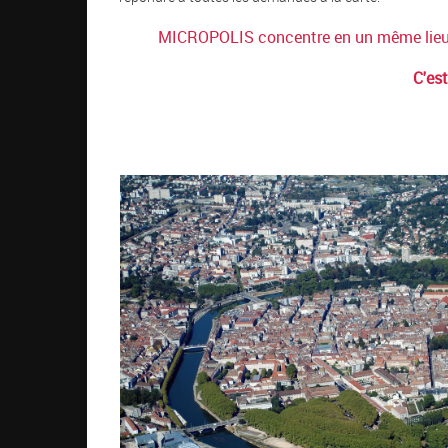
MICROPOLIS concentre en un même lieu 
C'est
VUE_AERIENNE_BESA