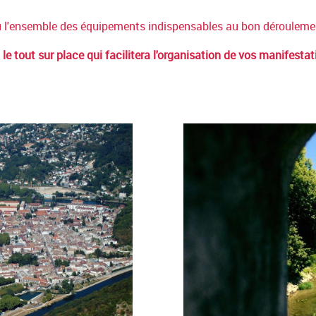
l'ensemble des équipements indispensables au bon déroulemen
 le tout sur place qui facilitera l'organisation de vos manifestat
NCON4258.JPG
BESANCON_