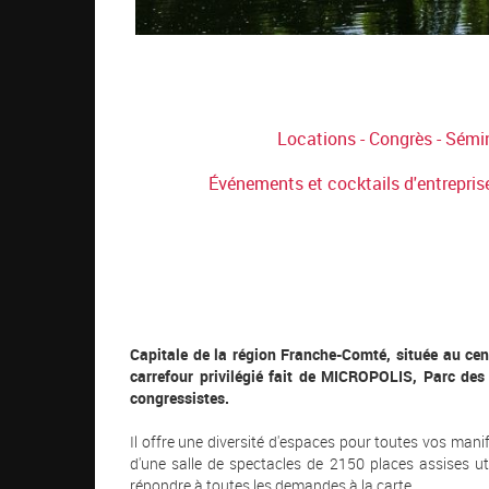
Locations - Congrès - Sémin
Événements et cocktails d'entreprise
Capitale de la région Franche-Comté, située au cen
carrefour privilégié fait de MICROPOLIS, Parc des E
congressistes.
Il offre une diversité d'espaces pour toutes vos man
d'une salle de spectacles de 2150 places assises u
répondre à toutes les demandes à la carte.